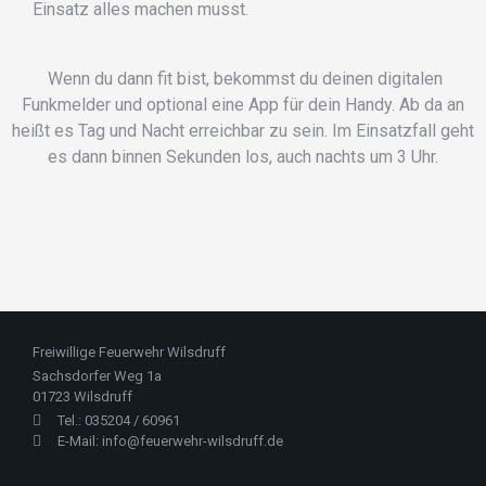
Einsatz alles machen musst.
Wenn du dann fit bist, bekommst du deinen digitalen
Funkmelder und optional eine App für dein Handy. Ab da an
heißt es Tag und Nacht erreichbar zu sein. Im Einsatzfall geht
es dann binnen Sekunden los, auch nachts um 3 Uhr.
Freiwillige Feuerwehr Wilsdruff
Sachsdorfer Weg 1a
01723 Wilsdruff
Tel.: 035204 / 60961
E-Mail: info@feuerwehr-wilsdruff.de