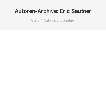
Autoren-Archive:
Eric Sautner
Sie befinden sich hier:
Start
Autor/in Eric Sautner